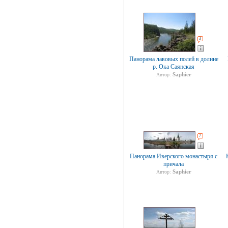
3
Панорама лавовых полей в долине
р. Ока Саянская
Saphier
Автор:
7
Панорама Иверского монастыря с
причала
Saphier
Автор: