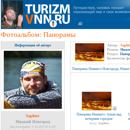
Фотоальбом: Панорамы
Информация об авторе
Автор:
Saphi
Регион:
Нижег
Раздел:
Пано
Количество ф
Панорамы Нижнего Новгорода, Нижегоро
Панорама Нижнего: туман над
П
Saphier
вечерним городом
м
Нижний Новгород
Saphier
Автор:
Дата регистрации: 11.03.2010 20:15:00