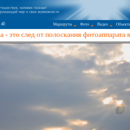
Маршруты
Фото
Видео
Объект
- это след от полоскания фотоаппарата в