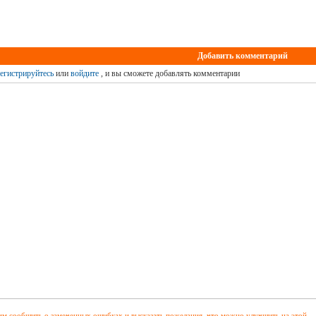
Добавить комментарий
егистрируйтесь
или
войдите
, и вы сможете добавлять комментарии
м сообщить о замеченных ошибках и высказать пожелания, что можно улучшить на этой