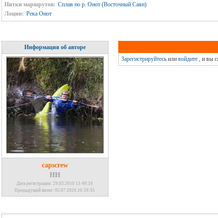
Нитки маршрутов:
Сплав по р. Онот (Восточный Саян)
Лоции:
Река Онот
Информация об авторе
Зарегистрируйтесь
или
войдите
, и вы 
capscrew
НН
Дата регистрации: 29.03.2010 13:49:16
Предыдущий визит: 05.07.2026 10:59:35