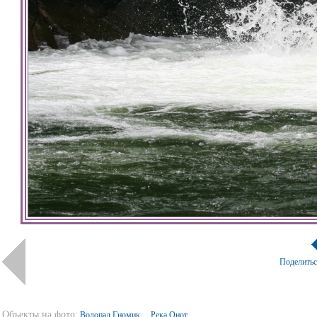
Поделить
Объекты на фото:
Водопад Гномик
Река Онот