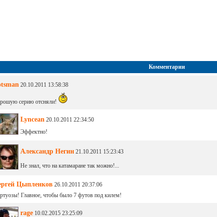
Комментарии
otsman
20.10.2011 13:58:38
рошую серию отсняли!
Lyncean
20.10.2011 22:34:50
Эффектно!
Александр Негин
21.10.2011 15:23:43
Не знал, что на катамаране так можно!...
ергей Цыпленков
26.10.2011 20:37:06
ртуозы! Главное, чтобы было 7 футов под килем!
rage
10.02.2015 23:25:09