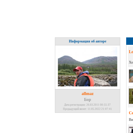
Информация об авторе
L
Хо
allmaz
Бор
Дата регистрации: 26.03.2011 00:55:37
Предыдущий визит: 11.05.2022 21:07:41
С
Ви