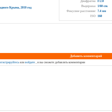
Диафрагма
F/2.8
Выдержка
1/60 сек
дного Крыма, 2010 год
Фокусное расстояние
7.4 мм
ISO
160
Добавить комментарий
егистрируйтесь
или
войдите
, и вы сможете добавлять комментарии