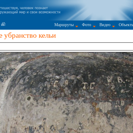
Маршруты
Фото
Видео
Объект
 убранство кельи