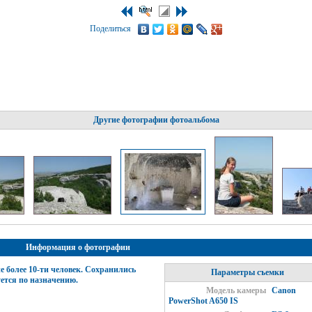
Поделиться
Другие фотографии фотоальбома
Информация о фотографии
не более 10-ти человек. Сохранились
Параметры съемки
ется по назначению.
Модель камеры
Canon
PowerShot A650 IS