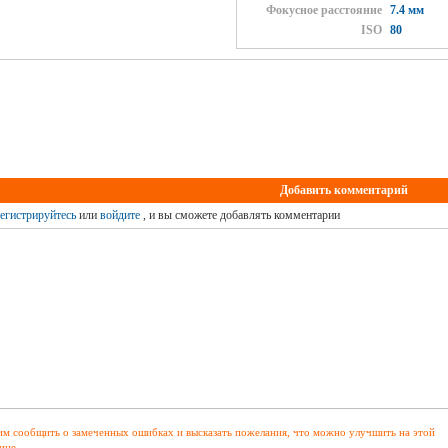
Фокусное расстояние
7.4 мм
ISO
80
Добавить комментарий
егистрируйтесь
или
войдите
, и вы сможете добавлять комментарии
м сообщить о замеченных ошибках и высказать пожелания, что можно улучшить на этой
ице