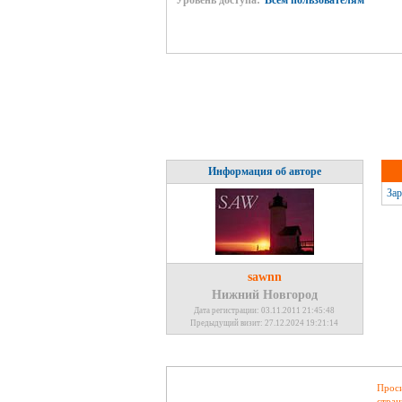
Уровень доступа:
Всем пользователям
Информация об авторе
Зар
sawnn
Нижний Новгород
Дата регистрации: 03.11.2011 21:45:48
Предыдущий визит: 27.12.2024 19:21:14
Проси
стран