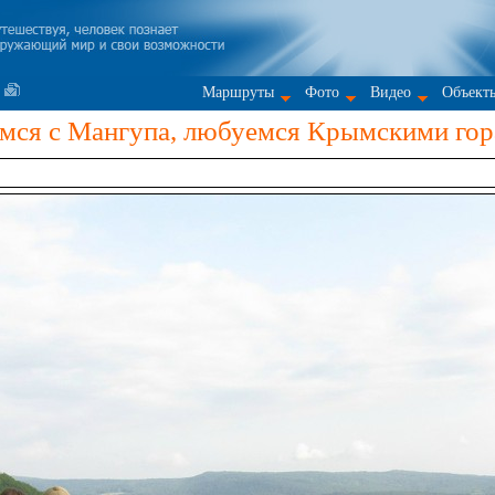
Маршруты
Фото
Видео
Объект
мся с Мангупа, любуемся Крымскими го