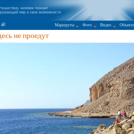
Маршруты
Фото
Видео
Объект
есь не проедут