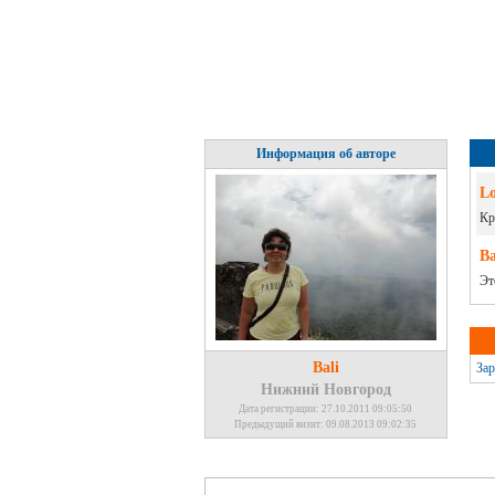
Информация об авторе
L
Кр
Ba
Эт
Bali
Зар
Нижний Новгород
Дата регистрации: 27.10.2011 09:05:50
Предыдущий визит: 09.08.2013 09:02:35