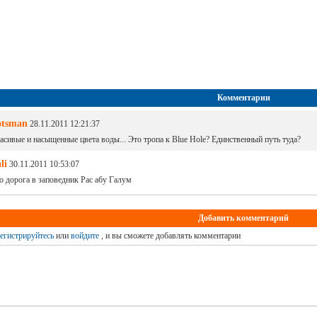
Комментарии
otsman
28.11.2011 12:21:37
асивые и насыщенные цвета воды... Это тропа к Blue Hole? Единственный путь туда?
li
30.11.2011 10:53:07
о дорога в заповедник Рас абу Галум
Добавить комментарий
егистрируйтесь
или
войдите
, и вы сможете добавлять комментарии