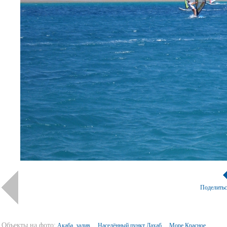
Поделить
Объекты на фото:
Акаба, залив
Населённый пункт Дахаб
Море Красное