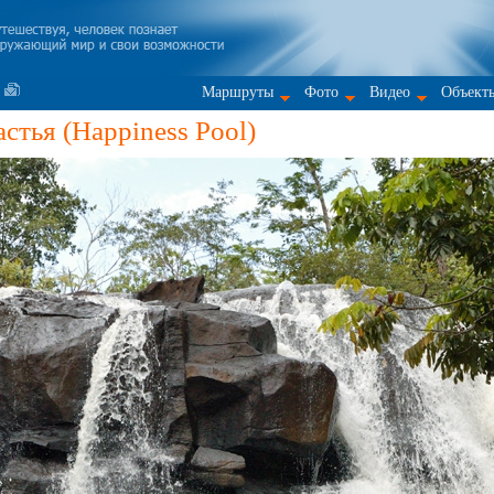
Маршруты
Фото
Видео
Объект
стья (Happiness Pool)