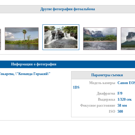
Другие фотографии фотоальбома
Информация о фотографии
окарева, \"Команда Горький\"
Параметры съемки
Модель камеры
Canon EO
1DS
Диафрагма
F/9
Выдержка
1/320 сек
Фокусное расстояние
58 мм
ISO
500