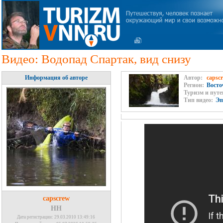
Видео: Водопад Спартак, вид снизу
Информация об авторе
Автор:
capsc
Регион:
Восто
Туризм и путе
Тип видео:
Эп
capscrew
НН
Дата регистрации: 29.03.2010 13:49:16