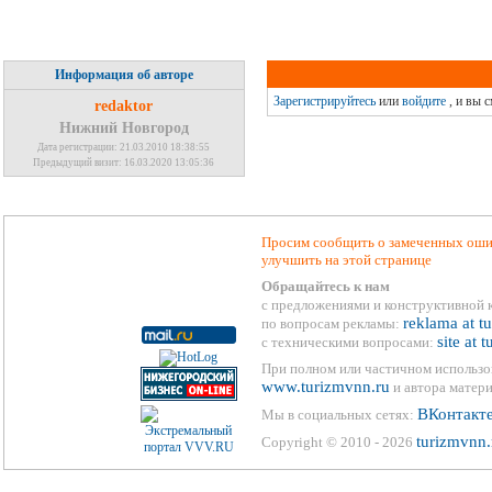
Информация об авторе
Зарегистрируйтесь
или
войдите
, и вы 
redaktor
Нижний Новгород
Дата регистрации: 21.03.2010 18:38:55
Предыдущий визит: 16.03.2020 13:05:36
Просим сообщить о замеченных ошиб
улучшить на этой странице
Обращайтесь к нам
с предложениями и конструктивной 
reklama at t
по вопросам рекламы:
site at 
с техническими вопросами:
При полном или частичном использо
www.turizmvnn.ru
и автора матери
ВКонтакт
Мы в социальных сетях:
turizmvnn.
Copyright © 2010 - 2026