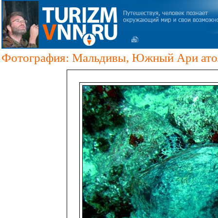
Фотография: Мальдивы, Южный Ари атолл