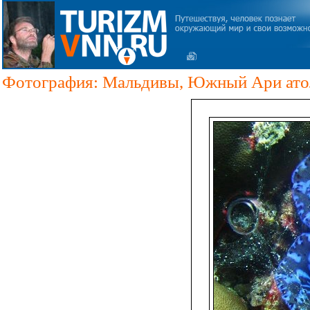
Фотография: Мальдивы, Южный Ари атолл