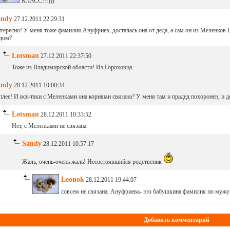
КЛАСС!!!)))
andy
27.12.2011 22:29:31
тересно! У меня тоже фамилия Ануфриев, досталась она от деда, а сам он из Меленков
дом?
Lotsman
27.12.2011 22:37:50
Тоже из Владимирской области! Из Гороховца.
andy
28.12.2011 10:00:34
плее! И все-таки с Меленками она корнями связана? У меня там и прадед похоронен, и д
Lotsman
28.12.2011 10:33:52
Нет, с Меленками не связана.
Sandy
28.12.2011 10:57:17
Жаль, очень-очень жаль! Несостоявшийся родственик
Leonok
28.12.2011 19:44:07
совсем не связана, Ануфриева- это бабушкина фамилия по мужу
Добавить комментарий