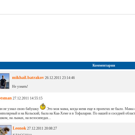
Комментарии
mikhail.batrakov
26.12.2011 23:14:46
Не узнать!
otsman
27.12.2011 14:55:15
н не узнал свою бабушку
Это моя мама, когда меня еще в проектах не было. Мама
иполярный и на Кольский, была на Каа-Хеме и в Тофаларии. По нашей и соседней областя
шком, на лыжах, на велосипедах...
Leonok
27.12.2011 20:08:27