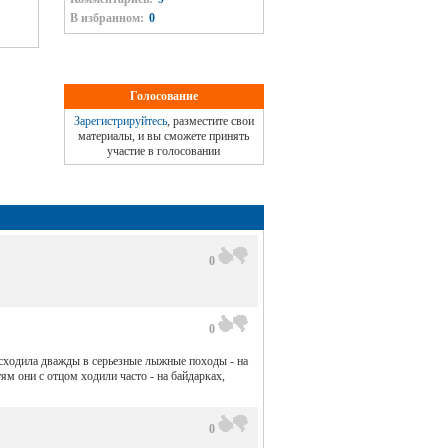
В избранном:
0
Голосование
Зарегистрируйтесь
, разместите свои
материалы, и вы сможете принять
участие в голосовании
0
0
 сходила дважды в серьезные лыжные походы - на
м они с отцом ходили часто - на байдарках,
0