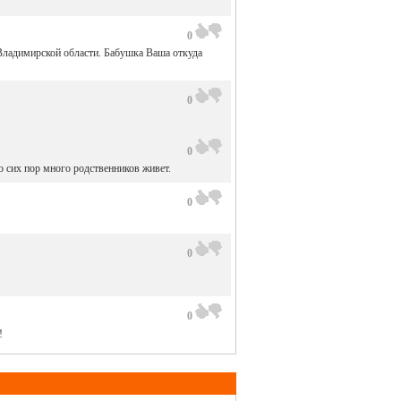
0
 Владимирской области. Бабушка Ваша откуда
0
0
о сих пор много родственников живет.
0
0
0
!