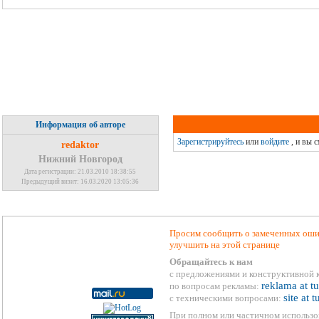
Информация об авторе
Зарегистрируйтесь
или
войдите
, и вы 
redaktor
Нижний Новгород
Дата регистрации: 21.03.2010 18:38:55
Предыдущий визит: 16.03.2020 13:05:36
Просим сообщить о замеченных ошиб
улучшить на этой странице
Обращайтесь к нам
с предложениями и конструктивной 
reklama at t
по вопросам рекламы:
site at 
с техническими вопросами:
При полном или частичном использо