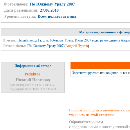
Фотоальбом:
По Южному Уралу 2007
Дата размещения:
27.06.2010
Уровень доступа:
Всем пользователям
Материалы, связанные с фотог
Отчеты:
Пеший поход I к.с. по Южному Уралу. Июль 2007 года, руководитель Андря
Фотоальбомы:
По Южному Уралу 2007 (
Андрей Пудеев
)
Информация об авторе
Зарегистрируйтесь
или
войдите
, и вы 
redaktor
Нижний Новгород
Дата регистрации: 21.03.2010 18:38:55
Предыдущий визит: 16.03.2020 13:05:36
Просим сообщить о замеченных ошиб
улучшить на этой странице
Обращайтесь к нам
с предложениями и конструктивной 