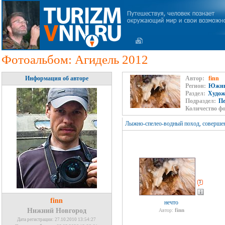
Фотоальбом: Агидель 2012
Информация об авторе
Автор:
finn
Регион:
Южны
Раздел:
Худож
Подраздел:
П
Количество ф
Лыжно-спелео-водный поход, совершен
3
finn
нечто
Нижний Новгород
finn
Автор:
Дата регистрации: 27.10.2010 13:54:27