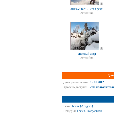
Знакомьтесь - Белая река!
finn
Автор:
снежный этюд
finn
Автор:
Доп
Дата размещения:
15.01.2012
Уровень доступа:
Всем пользовател
Река:
Белая (Агидель)
Пещеры:
Грезы
,
Театральная