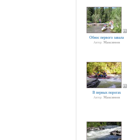
Обнос первого завала
Максимов
Автор:
В первых порогах
Максимов
Автор: