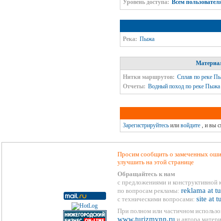
Уровень доступа:
Всем пользовател
Река:
Пыжа
Материал
Нитки маршрутов:
Сплав по реке Пы
Отчеты:
Водный поход по реке Пыжа
Зарегистрируйтесь
или
войдите
, и вы 
Просим сообщить о замеченных ошиб
улучшить на этой странице
Обращайтесь к нам
с предложениями и конструктивной 
reklama at t
по вопросам рекламы:
site at 
с техническими вопросами:
При полном или частичном использо
www.turizmvnn.ru
и автора матери