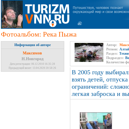
Фотоальбом: Река Пыжа
Информация об авторе
Автор:
Макс
Регион:
Алта
Максимов
Раздел:
Техни
Подраздел:
В
Н.Новгород
Количество ф
Дата регистрации: 06.12.2010 16:35:28
Предыдущий визит: 13.04.2020 20:58:26
В 2005 году выбирал
взять детей, отпуск
ограничений: сложнос
легкая заброска и 