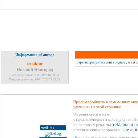
Информация об авторе
Зарегистрируйтесь
или
войдите
, и вы 
redaktor
Нижний Новгород
Дата регистрации: 21.03.2010 18:38:55
Предыдущий визит: 16.03.2020 13:05:36
Просим сообщить о замеченных ошиб
улучшить на этой странице
Обращайтесь к нам
с предложениями и конструктивной 
reklama at t
по вопросам рекламы:
site at 
с техническими вопросами:
При полном или частичном использо