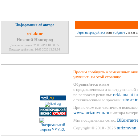
Информация об авторе
Зарегистрируйтесь
или
войдите
, и вы 
redaktor
Нижний Новгород
Дата регистрации: 21.03.2010 18:38:55
Предыдущий визит: 16.03.2020 13:05:36
Просим сообщить о замеченных ошиб
улучшить на этой странице
Обращайтесь к нам
с предложениями и конструктивной 
reklama at t
по вопросам рекламы:
site at 
с техническими вопросами:
При полном или частичном использо
www.turizmvnn.ru
и автора матери
ВКонтакт
Мы в социальных сетях:
turizmvnn.
Copyright © 2010 - 2026