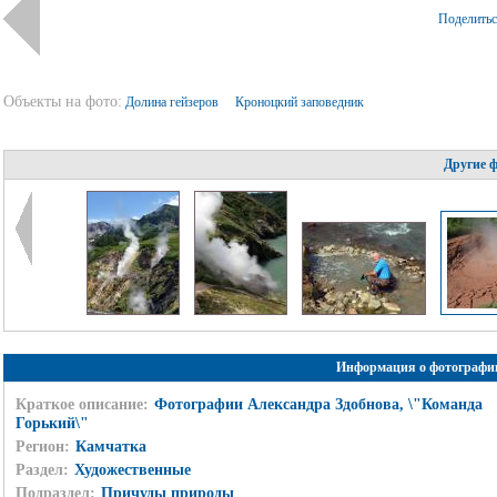
Поделить
Объекты на фото:
Долина гейзеров
Кроноцкий заповедник
Другие 
Информация о фотографи
Краткое описание:
Фотографии Александра Здобнова, \"Команда
Горький\"
Регион:
Камчатка
Раздел:
Художественные
Подраздел:
Причуды природы