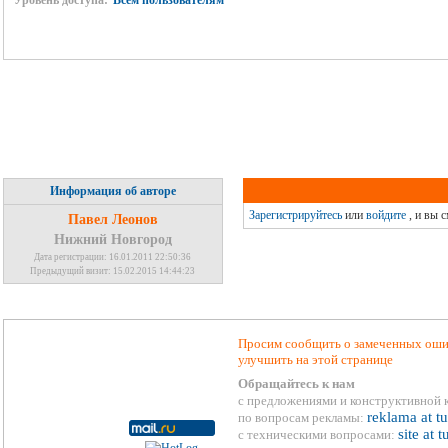
Уровень доступа:
Всем пользователям
Информация об авторе
Зарегистрируйтесь
или
войдите
, и вы 
Павел Леонов
Нижний Новгород
Дата регистрации: 16.01.2011 22:50:36
Предыдущий визит: 15.02.2015 14:44:23
Просим сообщить о замеченных ошиб
улучшить на этой странице
Обращайтесь к нам
с предложениями и конструктивной 
reklama at t
по вопросам рекламы:
site at 
с техническими вопросами: