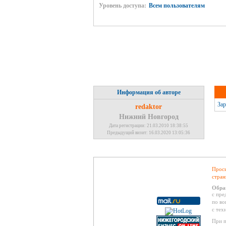
Уровень доступа:
Всем пользователям
Информация об авторе
Зар
redaktor
Нижний Новгород
Дата регистрации: 21.03.2010 18:38:55
Предыдущий визит: 16.03.2020 13:05:36
Проси
стран
Обра
с пре
по во
с тех
При п