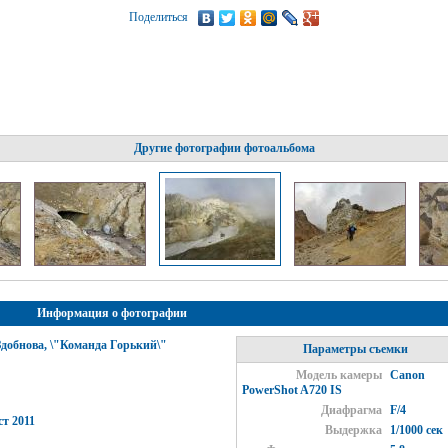
Поделиться
Другие фотографии фотоальбома
Информация о фотографии
добнова, \"Команда Горький\"
Параметры съемки
Модель камеры
Canon
PowerShot A720 IS
Диафрагма
F/4
т 2011
Выдержка
1/1000 сек