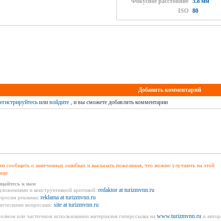
Фокусное расстояние
5.8 мм
ISO
80
Добавить комментарий
егистрируйтесь
или
войдите
, и вы сможете добавлять комментарии
м сообщить о замеченных ошибках и высказать пожелания, что можно улучшить на этой
ице
щайтесь к нам
redaktor at turizmvnn.ru
дложениями и конструктивной критикой:
reklama at turizmvnn.ru
просам рекламы:
site at turizmvnn.ru
ническими вопросами:
www.turizmvnn.ru
олном или частичном использовании материалов гиперссылка на
и автор