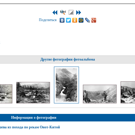
Поделиться
к
Другие фотографии фотоальбома
Информация о фотографии
ева из похода по рекам Онот-Китой