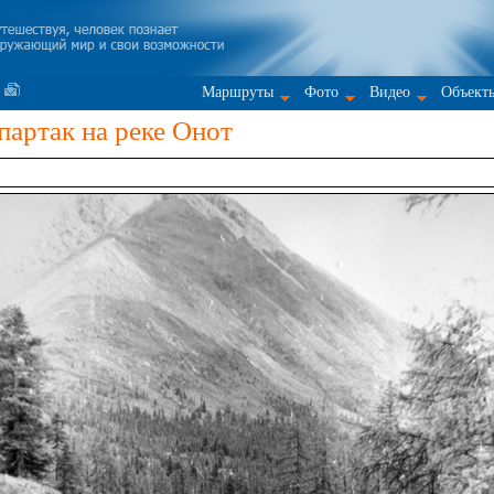
Маршруты
Фото
Видео
Объект
артак на реке Онот