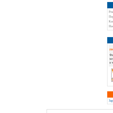
Рек
По
Ка
На
re
Фи
ме
в 
Зар