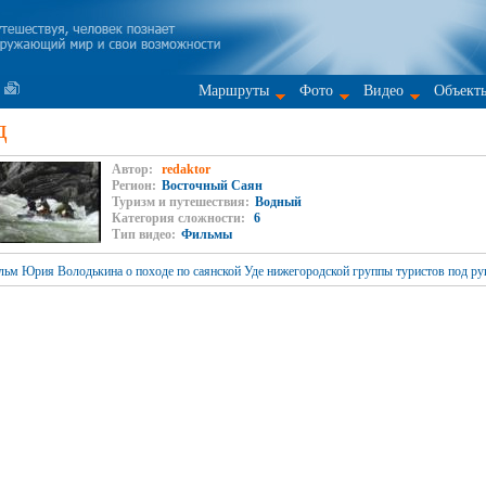
Маршруты
Фото
Видео
Объект
д
Автор:
redaktor
Регион:
Восточный Саян
Туризм и путешествия:
Водный
Категория сложности:
6
Тип видео:
Фильмы
ьм Юрия Володькина о походе по саянской Уде нижегородской группы туристов под ру