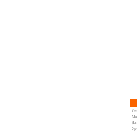
Оп
Мо
Да
Ур