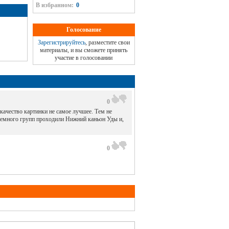
В избранном:
0
Голосование
Зарегистрируйтесь
, разместите свои
материалы, и вы сможете принять
участие в голосовании
0
качество картинки не самое лучшее. Тем не
 немного групп проходили Нижний каньон Уды и,
0