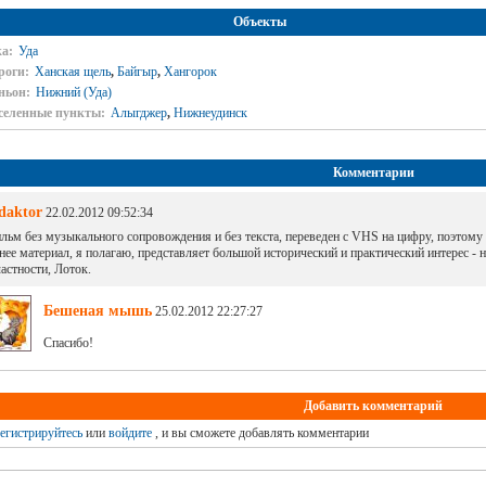
Объекты
а:
Уда
роги:
Ханская щель
,
Байгыр
,
Хангорок
ньон:
Нижний (Уда)
селенные пункты:
Алыгджер
,
Нижнеудинск
Комментарии
daktor
22.02.2012 09:52:34
льм без музыкального сопровождения и без текста, переведен с VHS на цифру, поэтому 
нее материал, я полагаю, представляет большой исторический и практический интерес -
частности, Лоток.
Бешеная мышь
25.02.2012 22:27:27
Спасибо!
Добавить комментарий
егистрируйтесь
или
войдите
, и вы сможете добавлять комментарии