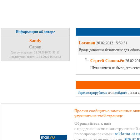
Информация об авторе
Sandy
Lotsman
26.02.2012 15:59:51
Саров
Вроде довольно безопасные для оболо
Дата регистрации: 31.08.2010 21:39:12
Предыдущий визит: 10.01.2026 16:43:33
Сергей Соловьёв
26.02.201
Щуке ничего не было, что естес
Зарегистрируйтесь
или
войдите
, и вы 
Просим сообщить о замеченных ошиб
улучшить на этой странице
Обращайтесь к нам
с предложениями и конструктивной 
reklama at t
по вопросам рекламы:
site at 
с техническими вопросами: