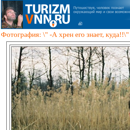
Фотография: \" -А хрен его знает, куда!!\"