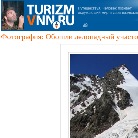
Фотография: Обошли ледопадный участ