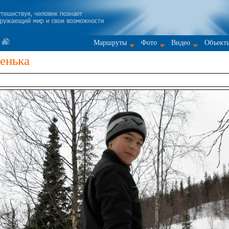
Маршруты
Фото
Видео
Объект
енька