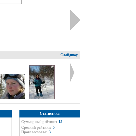
Слайдшоу
Статистика
Суммарный рейтинг:
15
Средний рейтинг:
5
Проголосовало:
3