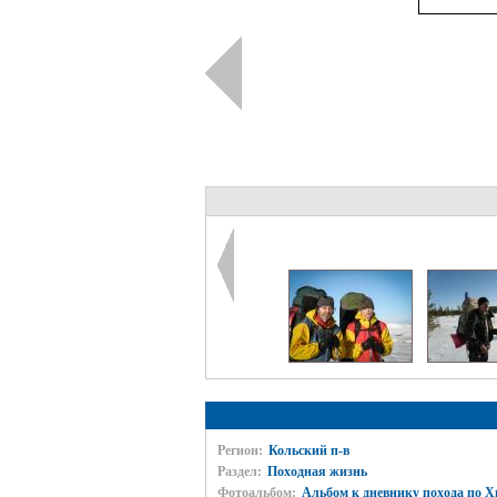
Регион:
Кольский п-в
Раздел:
Походная жизнь
Фотоальбом:
Альбом к дневнику похода по Х