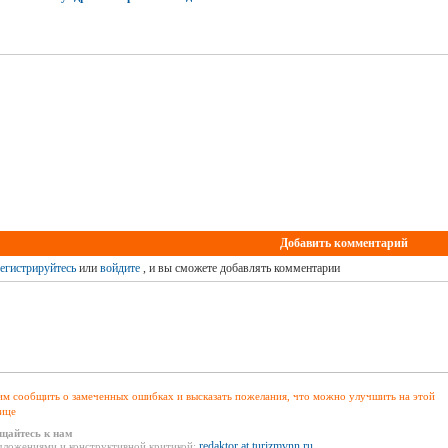
Добавить комментарий
егистрируйтесь
или
войдите
, и вы сможете добавлять комментарии
м сообщить о замеченных ошибках и высказать пожелания, что можно улучшить на этой
ице
щайтесь к нам
redaktor at turizmvnn.ru
дложениями и конструктивной критикой: