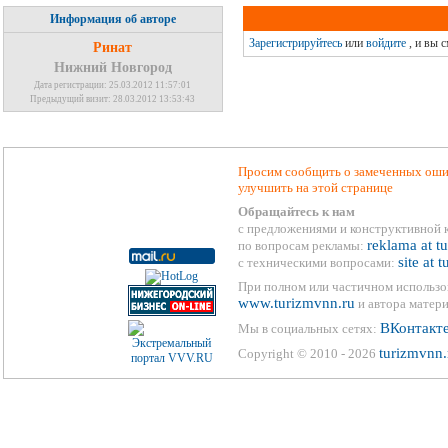
Информация об авторе
Зарегистрируйтесь
или
войдите
, и вы 
Ринат
Нижний Новгород
Дата регистрации: 25.03.2012 11:57:01
Предыдущий визит: 28.03.2012 13:53:43
Просим сообщить о замеченных ошиб
улучшить на этой странице
Обращайтесь к нам
с предложениями и конструктивной 
reklama at t
по вопросам рекламы:
site at 
с техническими вопросами:
При полном или частичном использо
www.turizmvnn.ru
и автора матери
ВКонтакт
Мы в социальных сетях:
turizmvnn.
Copyright © 2010 - 2026