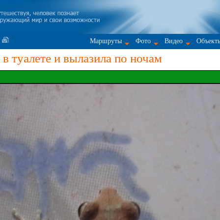
Маршруты
Фото
Видео
Объект
в туалете и вылазила по ночам