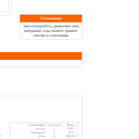
Голосование
Зарегистрируйтесь
, разместите свои
материалы, и вы сможете принять
участие в голосовании
Статистика
За неделю
Всего
Авторы
0
1797
Маршруты
0
313
а
Фото
0
101218