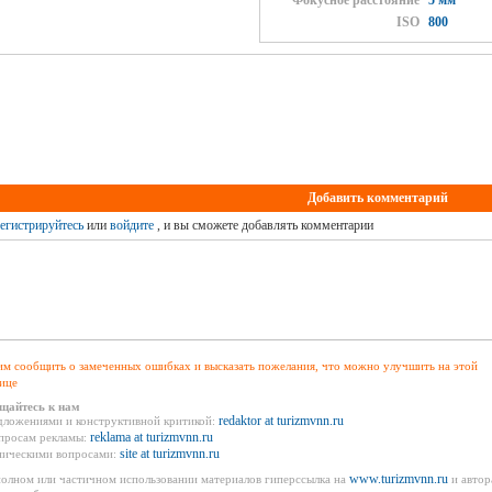
Фокусное расстояние
5 мм
ISO
800
Добавить комментарий
егистрируйтесь
или
войдите
, и вы сможете добавлять комментарии
м сообщить о замеченных ошибках и высказать пожелания, что можно улучшить на этой
ице
щайтесь к нам
redaktor at turizmvnn.ru
дложениями и конструктивной критикой:
reklama at turizmvnn.ru
просам рекламы:
site at turizmvnn.ru
ническими вопросами:
www.turizmvnn.ru
олном или частичном использовании материалов гиперссылка на
и автор