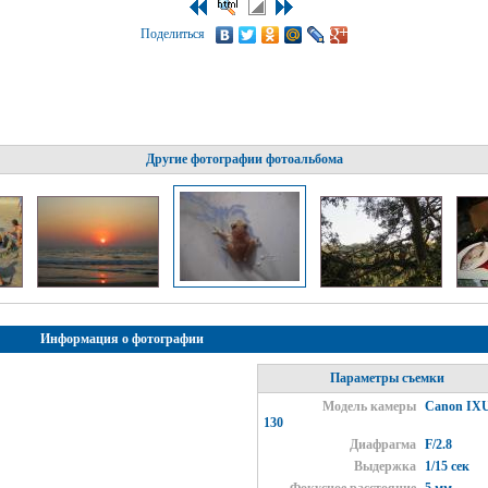
Поделиться
Другие фотографии фотоальбома
Информация о фотографии
Параметры съемки
Модель камеры
Canon IX
130
Диафрагма
F/2.8
Выдержка
1/15 сек