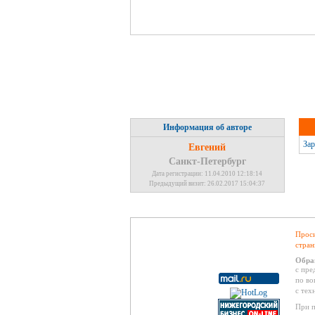
Информация об авторе
Зар
Евгений
Санкт-Петербург
Дата регистрации: 11.04.2010 12:18:14
Предыдущий визит: 26.02.2017 15:04:37
Проси
стран
Обра
с пре
по во
с тех
При п