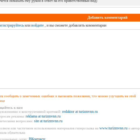
чется помахать ему рукой в ответ на его приветственный вид)
Добавить комментарий
егистрируйтесь
или
войдите
, и вы сможете добавлять комментарии
м сообщить о замеченных ошибках и высказать пожелания, что можно улучшить на этой
ице
щайтесь к нам
redaktor at turizmvnn.ru
дложениями и конструктивной критикой:
reklama at turizmvnn.ru
просам рекламы:
site at turizmvnn.ru
ническими вопросами:
www.turizmvnn.ru
олном или частичном использовании материалов гиперссылка на
и автор
иала обязательна
ВКонтакте
социальных сетях: