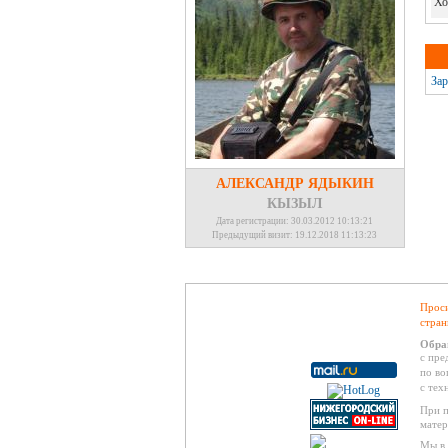
Хо
Зар
АЛЕКСАНДР ЯДЫКИН
КЫЗЫЛ
Дата регистрации: 30.03.2012 10:13:21
Предыдущий визит: 19.12.2018 11:13:23
Проси
стран
Обра
с пре
по во
с тех
При п
матер
Мы в 