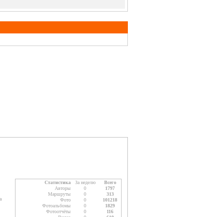
Статистика
За неделю
Всего
Авторы
0
1797
Маршруты
0
313
а
Фото
0
101218
Фотоальбомы
0
1829
Фотоотчёты
0
116