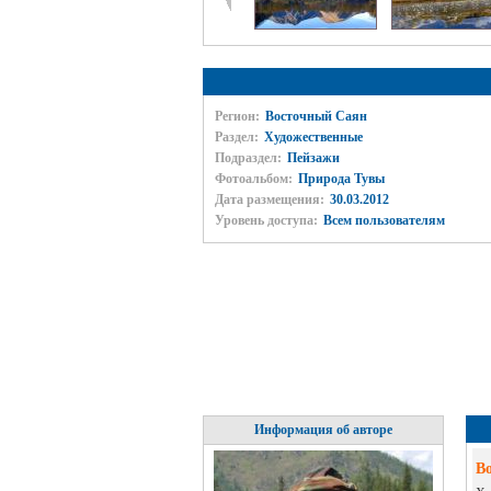
Регион:
Восточный Саян
Раздел:
Художественные
Подраздел:
Пейзажи
Фотоальбом:
Природа Тувы
Дата размещения:
30.03.2012
Уровень доступа:
Всем пользователям
Информация об авторе
B