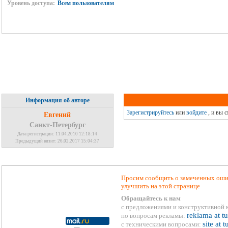
Уровень доступа:
Всем пользователям
Информация об авторе
Зарегистрируйтесь
или
войдите
, и вы 
Евгений
Санкт-Петербург
Дата регистрации: 11.04.2010 12:18:14
Предыдущий визит: 26.02.2017 15:04:37
Просим сообщить о замеченных ошиб
улучшить на этой странице
Обращайтесь к нам
с предложениями и конструктивной 
reklama at t
по вопросам рекламы:
site at 
с техническими вопросами: