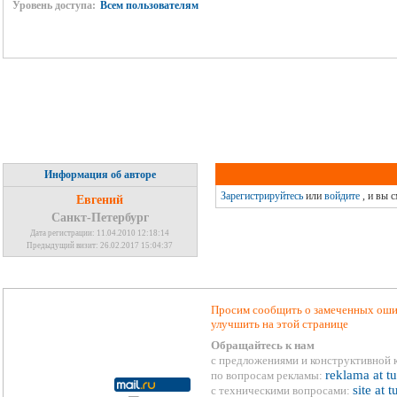
Уровень доступа:
Всем пользователям
Информация об авторе
Зарегистрируйтесь
или
войдите
, и вы 
Евгений
Санкт-Петербург
Дата регистрации: 11.04.2010 12:18:14
Предыдущий визит: 26.02.2017 15:04:37
Просим сообщить о замеченных ошиб
улучшить на этой странице
Обращайтесь к нам
с предложениями и конструктивной 
reklama at t
по вопросам рекламы:
site at 
с техническими вопросами: