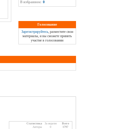
В избранном:
0
Голосование
Зарегистрируйтесь
, разместите свои
материалы, и вы сможете принять
участие в голосовании
Статистика
За неделю
Всего
Авторы
0
1797