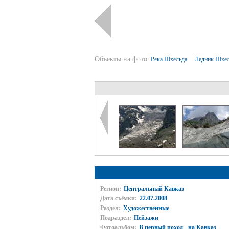
Объекты на фото:
Река Шхельда
Ледник Шхел
Регион:
Центральный Кавказ
Дата съёмки:
22.07.2008
Раздел:
Художественные
Подраздел:
Пейзажи
Фотоальбом:
В первый поход - на Кавказ