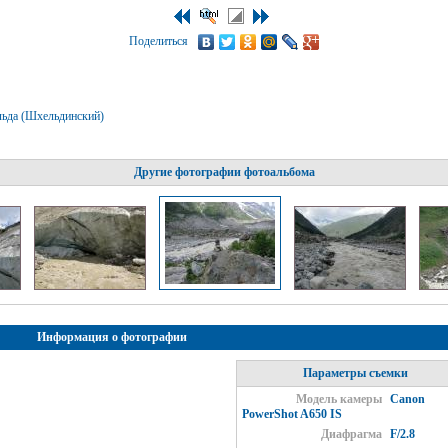
Поделиться
ьда (Шхельдинский)
Другие фотографии фотоальбома
Информация о фотографии
Параметры съемки
Модель камеры
Canon
PowerShot A650 IS
Диафрагма
F/2.8