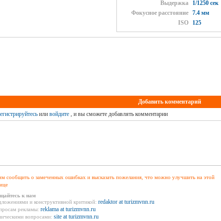
Выдержка
1/1250 сек
Фокусное расстояние
7.4 мм
ISO
125
Добавить комментарий
егистрируйтесь
или
войдите
, и вы сможете добавлять комментарии
м сообщить о замеченных ошибках и высказать пожелания, что можно улучшить на этой
ице
щайтесь к нам
redaktor at turizmvnn.ru
дложениями и конструктивной критикой:
reklama at turizmvnn.ru
просам рекламы:
site at turizmvnn.ru
ническими вопросами: