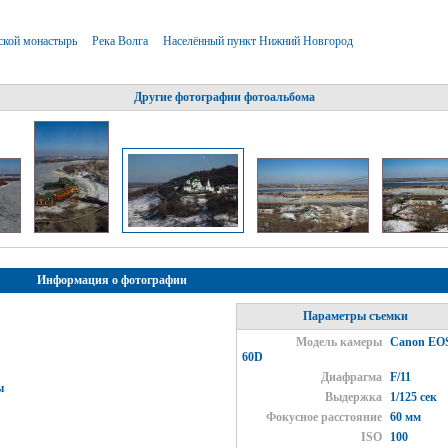
ской монастырь
Река Волга
Населённый пункт Нижний Новгород
Другие фотографии фотоальбома
Информация о фотографии
Параметры съемки
Модель камеры
Canon EO
60D
Диафрагма
F/11
ы
Выдержка
1/125 сек
Фокусное расстояние
60 мм
ISO
100