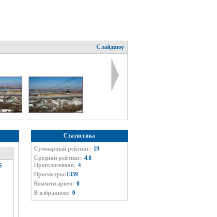
Слайдшоу
Статистика
Суммарный рейтинг:
19
Средний рейтинг:
4.8
Проголосовало:
4
S
Просмотры:
1359
Комментариев:
0
В избранном:
0