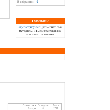
В избранном:
0
Голосование
Зарегистрируйтесь
, разместите свои
материалы, и вы сможете принять
участие в голосовании
Статистика
За неделю
Всего
Авторы
0
1797