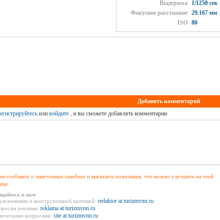
Выдержка
1/1250 сек
Фокусное расстояние
29.167 мм
ISO
80
Добавить комментарий
егистрируйтесь
или
войдите
, и вы сможете добавлять комментарии
м сообщить о замеченных ошибках и высказать пожелания, что можно улучшить на этой
ице
щайтесь к нам
redaktor at turizmvnn.ru
дложениями и конструктивной критикой:
reklama at turizmvnn.ru
просам рекламы:
site at turizmvnn.ru
ническими вопросами: