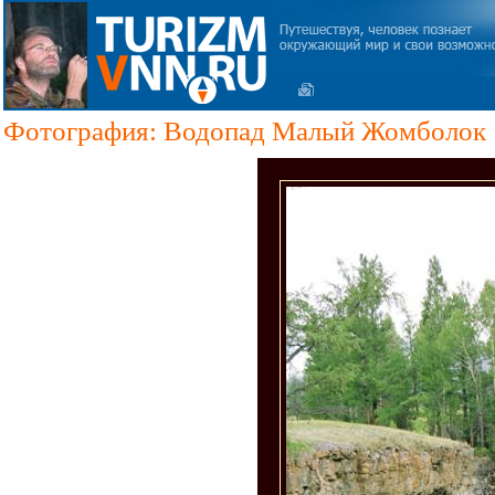
Фотография: Водопад Малый Жомболок