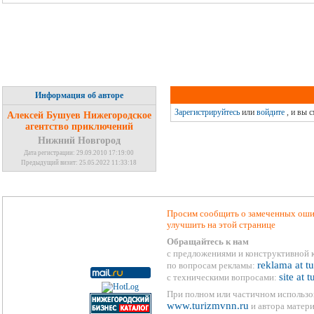
Информация об авторе
Зарегистрируйтесь
или
войдите
, и вы 
Алексей Бушуев Нижегородское
агентство приключений
Нижний Новгород
Дата регистрации: 29.09.2010 17:19:00
Предыдущий визит: 25.05.2022 11:33:18
Просим сообщить о замеченных ошиб
улучшить на этой странице
Обращайтесь к нам
с предложениями и конструктивной 
reklama at t
по вопросам рекламы:
site at 
с техническими вопросами:
При полном или частичном использо
www.turizmvnn.ru
и автора матери