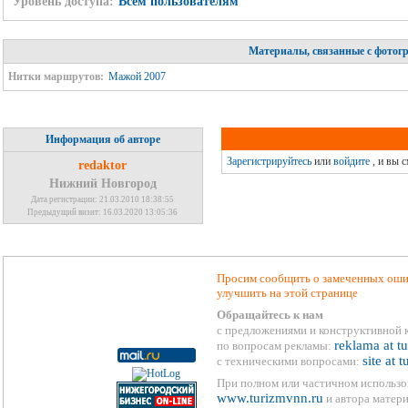
Уровень доступа:
Всем пользователям
Материалы, связанные с фотог
Нитки маршрутов:
Мажой 2007
Информация об авторе
Зарегистрируйтесь
или
войдите
, и вы 
redaktor
Нижний Новгород
Дата регистрации: 21.03.2010 18:38:55
Предыдущий визит: 16.03.2020 13:05:36
Просим сообщить о замеченных ошиб
улучшить на этой странице
Обращайтесь к нам
с предложениями и конструктивной 
reklama at t
по вопросам рекламы:
site at 
с техническими вопросами:
При полном или частичном использо
www.turizmvnn.ru
и автора матери