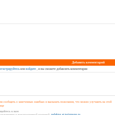
Добавить комментарий
егистрируйтесь
или
войдите
, и вы сможете добавлять комментарии
м сообщить о замеченных ошибках и высказать пожелания, что можно улучшить на этой
ице
щайтесь к нам
redaktor at turizmvnn.ru
дложениями и конструктивной критикой: