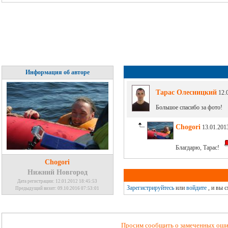
Информация об авторе
Тарас Олесницкий
12.0
Большое спасибо за фото!
Chogori
13.01.2013
Благдарю, Тарас!
Chogori
Нижний Новгород
Дата регистрации: 12.01.2012 18:45:53
Зарегистрируйтесь
или
войдите
, и вы 
Предыдущий визит: 09.10.2016 07:53:01
Просим сообщить о замеченных ошиб