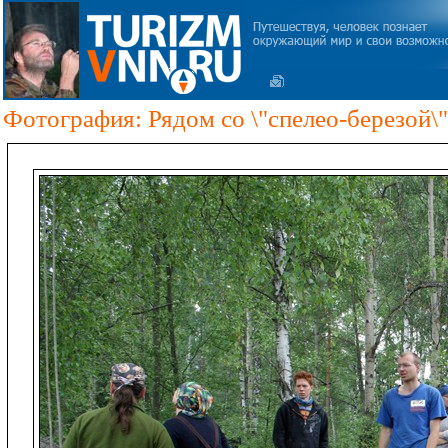
Фотография: Рядом со \"спелео-березой\"