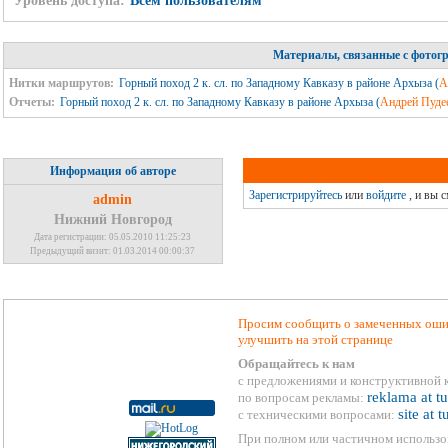
Уровень доступа:
Всем пользователям
Материалы, связанные с фотог
Нитки маршрутов:
Горный поход 2 к. сл. по Западному Кавказу в районе Архыза (
А
Отчеты:
Горный поход 2 к. сл. по Западному Кавказу в районе Архыза (
Андрей Пуде
Информация об авторе
Зарегистрируйтесь
или
войдите
, и вы 
admin
Нижний Новгород
Дата регистрации: 05.05.2010 11:25:23
Предыдущий визит: 01.03.2014 00:00:37
Просим сообщить о замеченных ошиб
улучшить на этой странице
Обращайтесь к нам
с предложениями и конструктивной 
reklama at t
по вопросам рекламы:
site at 
с техническими вопросами:
При полном или частичном использо