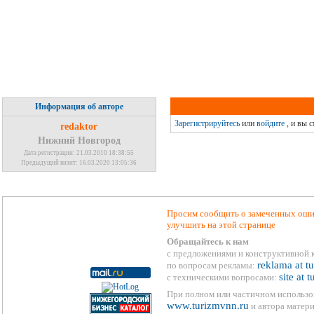
Информация об авторе
Зарегистрируйтесь
или
войдите
, и вы 
redaktor
Нижний Новгород
Дата регистрации: 21.03.2010 18:38:55
Предыдущий визит: 16.03.2020 13:05:36
Просим сообщить о замеченных ошиб
улучшить на этой странице
Обращайтесь к нам
с предложениями и конструктивной 
reklama at t
по вопросам рекламы:
site at 
с техническими вопросами:
При полном или частичном использо
www.turizmvnn.ru
и автора матери