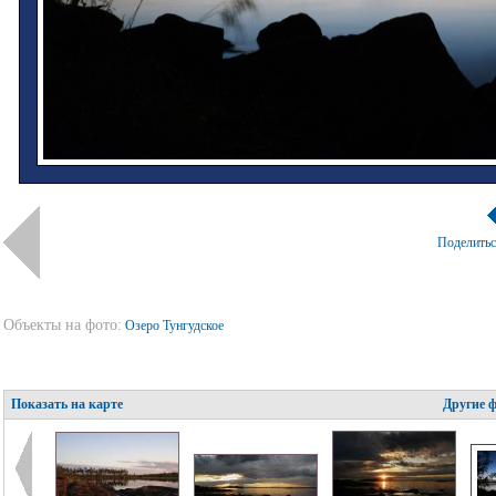
Поделить
Объекты на фото:
Озеро Тунгудское
Показать на карте
Другие 