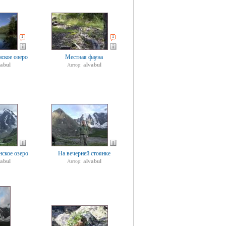
1
1
ское озеро
Местная фауна
vabul
alvabul
Автор:
ское озеро
На вечерней стоянке
vabul
alvabul
Автор: