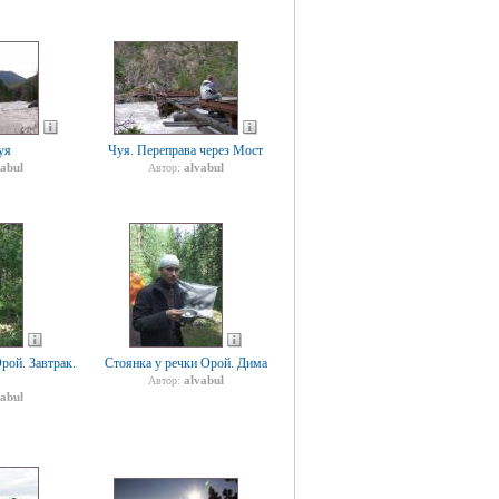
уя
Чуя. Переправа через Мост
vabul
alvabul
Автор:
рой. Завтрак.
Стоянка у речки Орой. Дима
alvabul
Автор:
vabul