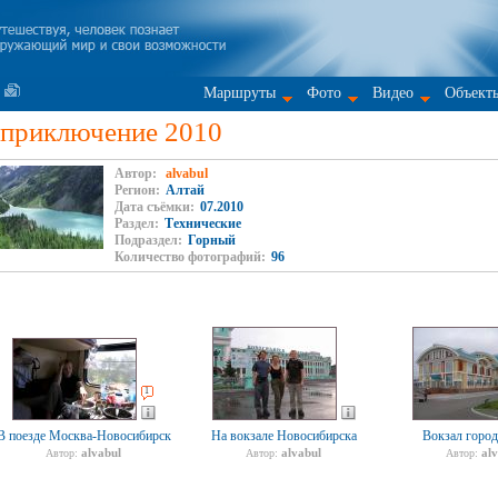
Маршруты
Фото
Видео
Объект
 приключение 2010
Автор:
alvabul
Регион:
Алтай
Дата съёмки:
07.2010
Раздел:
Технические
Подраздел:
Горный
Количество фотографий:
96
1
В поезде Москва-Новосибирск
На вокзале Новосибирска
Вокзал город
alvabul
alvabul
al
Автор:
Автор:
Автор: