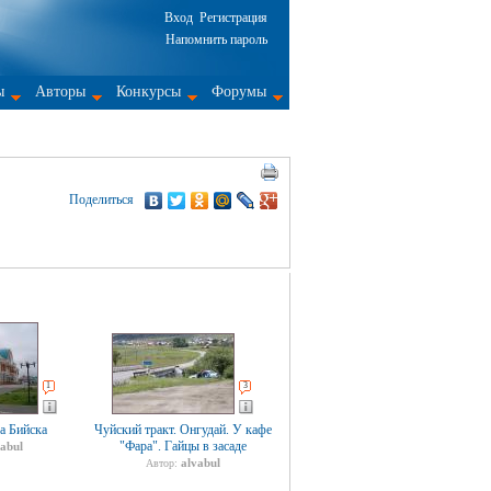
Вход
Регистрация
Напомнить пароль
ы
Авторы
Конкурсы
Форумы
Поделиться
1
3
а Бийска
Чуйский тракт. Онгудай. У кафе
"Фара". Гайцы в засаде
vabul
alvabul
Автор: