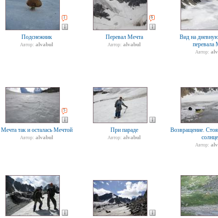
1
6
Подснежник
Перевал Мечта
Вид на дневную
перевала 
alvabul
alvabul
Автор:
Автор:
al
Автор:
5
Мечта так и осталась Мечтой
При параде
Возвращение. Стоя
солнц
alvabul
alvabul
Автор:
Автор:
al
Автор: