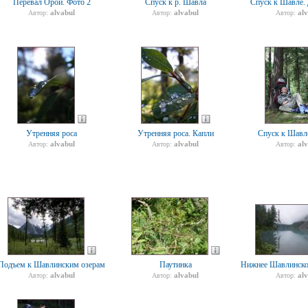
Перевал Орой. Фото 2
Спуск к р. Шавла
Спуск к Шавле.
alvabul
alvabul
al
Автор:
Автор:
Автор:
Утренняя роса
Утренняя роса. Капли
Спуск к Шавл
alvabul
alvabul
al
Автор:
Автор:
Автор:
Подъем к Шавлинским озерам
Паутинка
Нижнее Шавлинское
alvabul
alvabul
al
Автор:
Автор:
Автор: