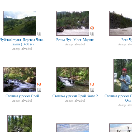
2
Чуйский тракт. Перевал Чике-
Речка Чуя. Мост. Марина
Река Ч
Таман (1460 м)
alvabul
al
Автор:
Автор:
alvabul
Автор:
4
1
Стоянка у речки Орой
Стоянка у речки Орой. Фото 2
Стоянка у речки О
Оля
alvabul
alvabul
Автор:
Автор:
al
Автор: