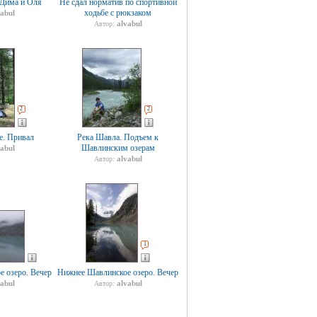
 Дима и Оля
Не сдал норматив по спортивной
ходьбе с рюкзаком
vabul
alvabul
Автор:
2
2
е. Привал
Река Шавла. Подъем к
Шавлинским озерам
vabul
alvabul
Автор:
1
 озеро. Вечер
Нижнее Шавлинское озеро. Вечер
vabul
alvabul
Автор: