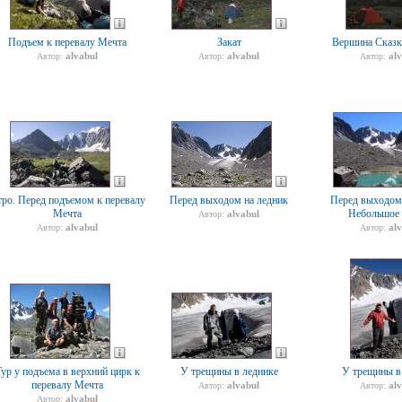
Подъем к перевалу Мечта
Закат
Вершина Сказка
alvabul
alvabul
al
Автор:
Автор:
Автор:
ро. Перед подъемом к перевалу
Перед выходом на ледник
Перед выходом 
Мечта
Небольшое 
alvabul
Автор:
alvabul
al
Автор:
Автор:
ур у подъема в верхний цирк к
У трещины в леднике
У трещины в
перевалу Мечта
alvabul
al
Автор:
Автор:
alvabul
Автор: