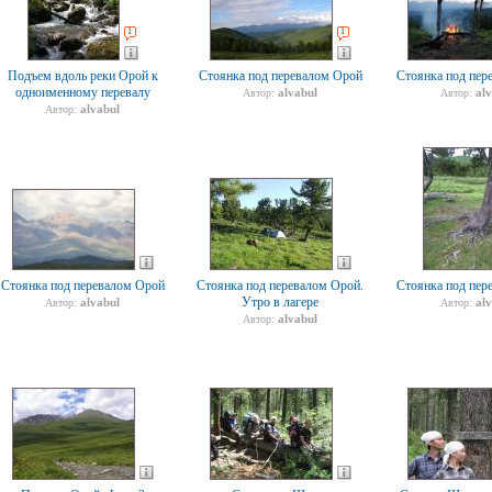
1
1
Подъем вдоль реки Орой к
Стоянка под перевалом Орой
Стоянка под пер
одноименному перевалу
alvabul
al
Автор:
Автор:
alvabul
Автор:
Стоянка под перевалом Орой
Стоянка под перевалом Орой.
Стоянка под пер
Утро в лагере
alvabul
al
Автор:
Автор:
alvabul
Автор: