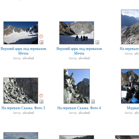
1
Верхний цирк под перевалом
Верхний цирк под перевалом
На перевале
Мечта
Мечта
al
Автор:
alvabul
alvabul
Автор:
Автор:
2
На перевале Сказка. Фото 3
На перевале Сказка. Фото 4
Маджах
alvabul
alvabul
al
Автор:
Автор:
Автор: