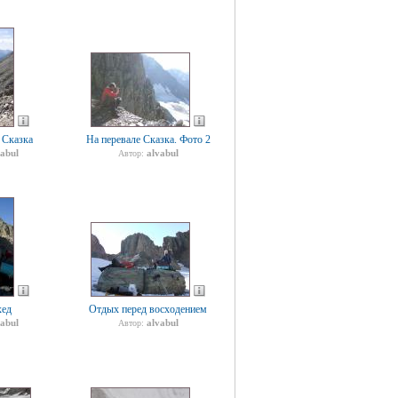
 Сказка
На перевале Сказка. Фото 2
vabul
alvabul
Автор:
ед
Отдых перед восходением
vabul
alvabul
Автор: