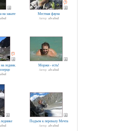
5
 на закате
Местная фауна
vabul
alvabul
Автор:
2
на ледник.
Моржи - есть!
озерцо
alvabul
Автор:
vabul
 леднике
Подъем к перевалу Мечта
vabul
alvabul
Автор: