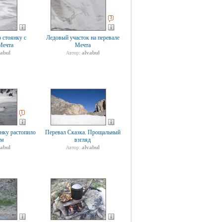
3
 стоянку с
Ледовый участок на перевале
Мечта
Мечта
vabul
alvabul
Автор:
1
нку растопило
Перевал Сказка. Прощальный
ем
взгляд
vabul
alvabul
Автор: