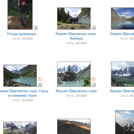
Откуда дровишики...
Нижнее Шавлинское озеро.
Нижнее Шавлин
Команда
alvabul
al
Автор:
Автор:
alvabul
Автор:
1
1
ижнее Шавлинское озеро. Город
Верхнее Шавлинское озеро
Верхнее Шавлин
из каменных туров
alvabul
al
Автор:
Автор:
alvabul
Автор: