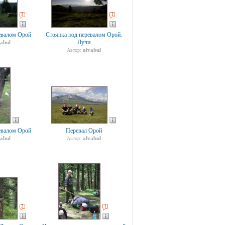
1
1
евалом Орой
Стоянка под перевалом Орой.
Лучи
vabul
alvabul
Автор:
евалом Орой
Перевал Орой
vabul
alvabul
Автор:
2
1