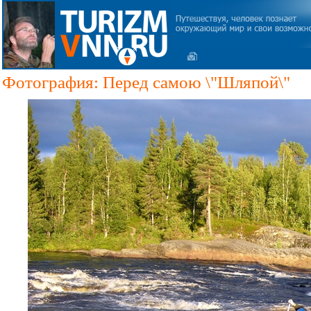
Фотография: Перед самою \"Шляпой\"