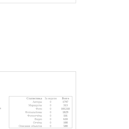
Статистика
За неделю
Всего
Авторы
0
1797
Маршруты
0
313
а
Фото
0
101218
Фотоальбомы
0
1829
Фотоотчёты
0
116
Видео
0
610
Отчёты
0
108
Описания объектов
0
500