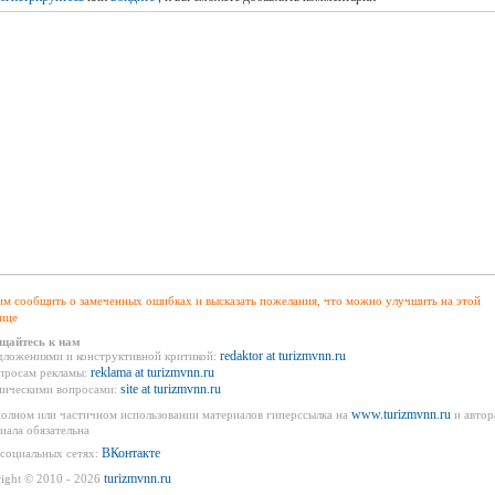
м сообщить о замеченных ошибках и высказать пожелания, что можно улучшить на этой
ице
щайтесь к нам
redaktor at turizmvnn.ru
дложениями и конструктивной критикой:
reklama at turizmvnn.ru
просам рекламы:
site at turizmvnn.ru
ническими вопросами:
www.turizmvnn.ru
олном или частичном использовании материалов гиперссылка на
и автор
иала обязательна
ВКонтакте
социальных сетях:
turizmvnn.ru
ight © 2010 - 2026