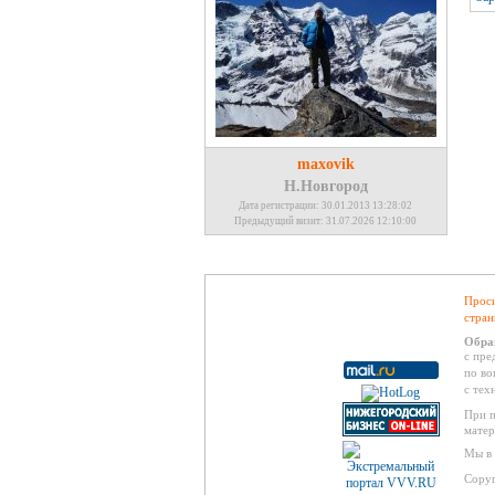
maxovik
Н.Новгород
Дата регистрации: 30.01.2013 13:28:02
Предыдущий визит: 31.07.2026 12:10:00
Проси
стран
Обра
с пре
по во
с тех
При п
матер
Мы в 
Copyr